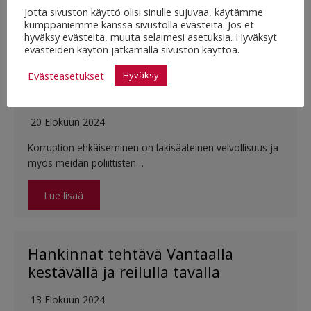
Jotta sivuston käyttö olisi sinulle sujuvaa, käytämme
kumppaniemme kanssa sivustolla evästeitä. Jos et
Blogi
hyväksy evästeitä, muuta selaimesi asetuksia. Hyväksyt
evästeiden käytön jatkamalla sivuston käyttöä.
Evästeasetukset
Hyväksy
Korruptiolle ei ole sijaa Vantaalla
20 Elokuun 2024
Korruption ehkäiseminen on lakisääteinen velvollisuus ja
myös meidän poliittisten…
Lue lisää
Hankinnat tehtävä Vantaalla
kestävällä ja reilulla tavalla
13 Elokuun 2024