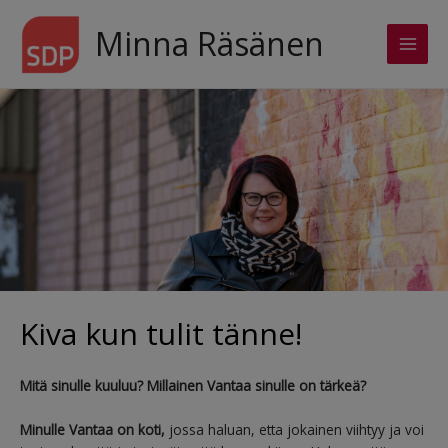
Siirry
sisältöön
Minna Räsänen
Main
Men
Kiva kun tulit tänne!
Mitä sinulle kuuluu? Millainen Vantaa sinulle on tärkeä?
Minulle Vantaa on koti,
jossa haluan, etta jokainen viihtyy ja voi