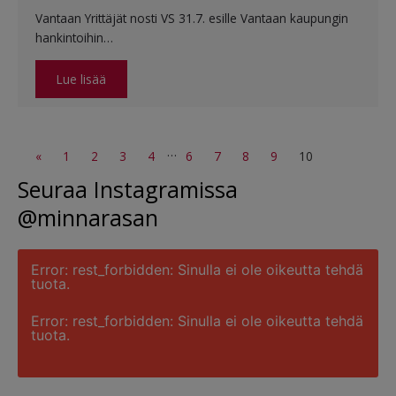
Vantaan Yrittäjät nosti VS 31.7. esille Vantaan kaupungin
hankintoihin…
Lue lisää
…
«
1
2
3
4
6
7
8
9
10
Seuraa Instagramissa
@minnarasan
Error: rest_forbidden: Sinulla ei ole oikeutta tehdä
tuota.
Error: rest_forbidden: Sinulla ei ole oikeutta tehdä
tuota.