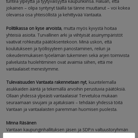
tuntea ylpeyttä ja tyytyväisyyttä kaupunkiinsa. Haluan, että
jokainen – olipa syntynyt täällä tai tänne muuttanut – voi kokea
olevansa osa yhteisöllistä ja kehittyvää Vantaata.
Politiikassa on kyse arvoista
, mutta myös kyvystä hoitaa
yhteisiä asioita. Turvallinen arki ja viihtyisät asuinympäristöt
vaativat rohkeutta päätöksentekoon. Minä uskon, että
koulutukseen ja työllisyyteen panostaminen, reilun ja
oikeudenmukaisen työelämän tukeminen sekä arjen toimivista
palveluista huolehtiminen ovat avaimia siihen, että me
vantaalaiset menestymme.
Tulevaisuuden Vantaata rakennetaan nyt
, kuuntelemalla
asukkaiden ääntä ja tekemällä arvoihin perustuvia päätöksiä.
Ollaan yhdessä ylpeästi vantaalaisia! Tervetuloa mukaan
seuraamaan sivujani ja ajatuksiani – tehdään yhdessä töitä
Vantaan ja vantaalaisten paremman huomisen puolesta.
Minna Räsänen
Vantaan kaupunginhallituksen jäsen ja SDP:n valtuustoryhmän
2. varavaltuutettu