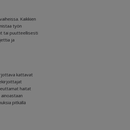
aiheissa. Kaikkien
mistaa työn
 tai puutteellisesti
ettia ja
arjottava kattavat
kirjoittajat
iheuttamat haitat
t ainoastaan
ksia pitkällä