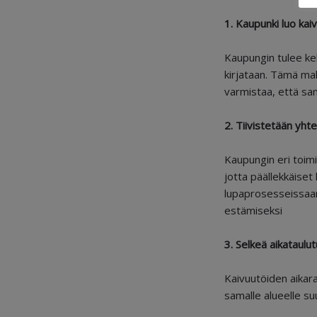
1. Kaupunki luo kai
Kaupungin tulee keh
kirjataan. Tämä ma
varmistaa, että sa
2. Tiivistetään yht
Kaupungin eri toimi
jotta päällekkäiset
lupaprosesseissaan 
estämiseksi
3. Selkeä aikataulu
Kaivuutöiden aikara
samalle alueelle su