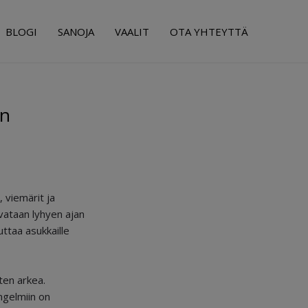
BLOGI
SANOJA
VAALIT
OTA YHTEYTTÄ
en
 viemärit ja
vataan lyhyen ajan
ttaa asukkaille
ten arkea.
ngelmiin on