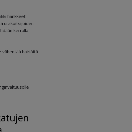
ikki hankkeet
ä urakoitsijoiden
ehdään kerralla
e vähentää häiriöitä
nginvaltuusolle
katujen
a