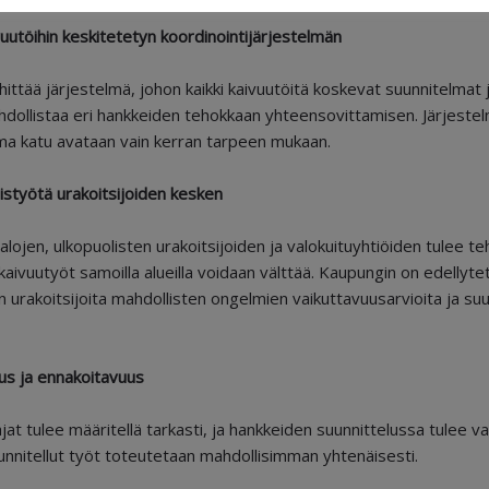
vuutöihin keskitetetyn koordinointijärjestelmän
ittää järjestelmä, johon kaikki kaivuutöitä koskevat suunnitelmat j
hdollistaa eri hankkeiden tehokkaan yhteensovittamisen. Järjestel
ma katu avataan vain kerran tarpeen mukaan.
eistyötä urakoitsijoiden kesken
alojen, ulkopuolisten urakoitsijoiden ja valokuituyhtiöiden tulee t
 kaivuutyöt samoilla alueilla voidaan välttää. Kaupungin on edellyte
urakoitsijoita mahdollisten ongelmien vaikuttavuusarvioita ja suu
tus ja ennakoitavuus
jat tulee määritellä tarkasti, ja hankkeiden suunnittelussa tulee va
unnitellut työt toteutetaan mahdollisimman yhtenäisesti.