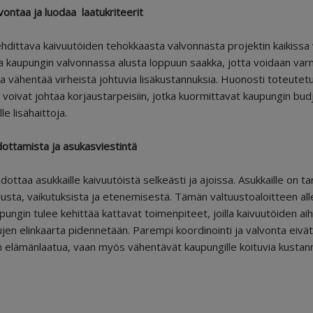
ontaa ja luodaa laatukriteerit
dittava kaivuutöiden tehokkaasta valvonnasta projektin kaikissa v
la kaupungin valvonnassa alusta loppuun saakka, jotta voidaan var
a vähentää virheistä johtuvia lisäkustannuksia. Huonosti toteutetut
 voivat johtaa korjaustarpeisiin, jotka kuormittavat kaupungin budj
le lisähaittoja.
dottamista ja asukasviestintä
dottaa asukkaille kaivuutöistä selkeästi ja ajoissa. Asukkaille on t
lusta, vaikutuksista ja etenemisestä. Tämän valtuustoaloitteen alle
upungin tulee kehittää kattavat toimenpiteet, joilla kaivuutöiden a
jen elinkaarta pidennetään. Parempi koordinointi ja valvonta eivä
 elämänlaatua, vaan myös vähentävät kaupungille koituvia kustannu