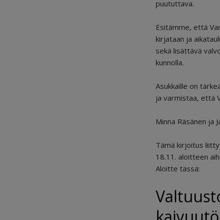
puututtava.
Esitämme, että Vant
kirjataan ja aikata
sekä lisättävä valv
kunnolla.
Asukkaille on tärke
ja varmistaa, että
Minna Räsänen ja J
Tämä kirjoitus liit
18.11. aloitteen ai
Aloitte tässä:
Valtuust
kaivuutö