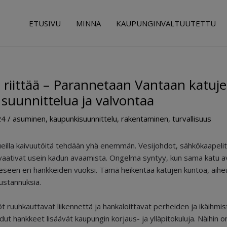
ETUSIVU
MINNA
KAUPUNGINVALTUUTETTU
u riittää – Parannetaan Vantaan katuj
suunnittelua ja valvontaa
24
/
asuminen
,
kaupunkisuunnittelu
,
rakentaminen
,
turvallisuus
eilla kaivuutöitä tehdään yhä enemmän. Vesijohdot, sähkökaapelit,
vaativat usein kadun avaamista. Ongelma syntyy, kun sama katu a
eseen eri hankkeiden vuoksi. Tämä heikentää katujen kuntoa, aiheu
kustannuksia.
t ruuhkauttavat liikennettä ja hankaloittavat perheiden ja ikäihmis
ut hankkeet lisäävät kaupungin korjaus- ja ylläpitokuluja. Näihin o