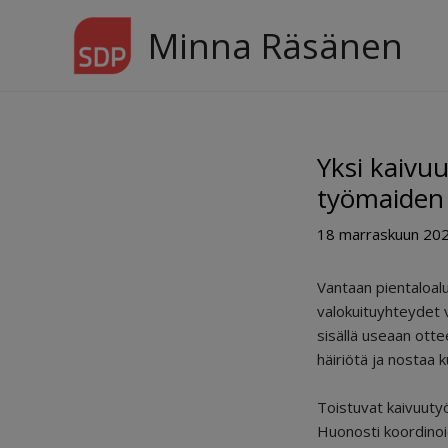
Siirry
Minna Räsänen
sisältöön
Yksi kaivu
työmaiden 
18 marraskuun 20
Vantaan pientaloalu
valokuituyhteydet 
sisällä useaan otte
häiriötä ja nostaa 
Toistuvat kaivuutyö
Huonosti koordinoid