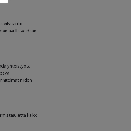
a aikataulut
män avulla voidaan
ehdä yhteistyötä,
ttävä
nnitelmat niiden
rmistaa, että kaikki