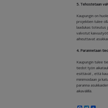
5. Tehostetaan valv
Kaupungin on huoleh
projektien tulee ol
laadukas toteutus j
valvotut kaivuutyöt
aiheuttavat asukkail
4. Parannetaan tie
Kaupungin tulee tie
tiedot työn aikatau
esittävät , että ka
minimoidaan ja katu
paranna asukkaiden
aikavälillä.