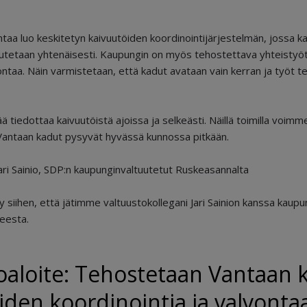
aa luo keskitetyn kaivuutöiden koordinointijärjestelmän, jossa ka
ulutetaan yhtenäisesti. Kaupungin on myös tehostettava yhteistyöt
ontaa. Näin varmistetaan, että kadut avataan vain kerran ja työt t
ää tiedottaa kaivuutöistä ajoissa ja selkeästi. Näillä toimilla voimm
 Vantaan kadut pysyvät hyvässä kunnossa pitkään.
ari Sainio, SDP:n kaupunginvaltuutetut Ruskeasannalta
tyy siihen, että jätimme valtuustokollegani Jari Sainion kanssa kaupu
heesta.
oaloite: Tehostetaan Vantaan 
iden koordinointia ja valvonta