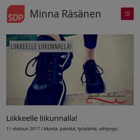
Siirry
sisältöön
Minna Räsänen
Main
Men
Liikkeelle liikunnalla!
11 elokuun 2017
/
liikunta
,
palvelut
,
työelämä
,
viihtyvyys