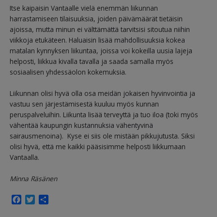
Itse kaipaisin Vantaalle vielä enemmän liikunnan
harrastamiseen tilaisuuksia, joiden päivämäärät tietäisin
ajoissa, mutta minun ei välttämättä tarvitsisi sitoutua niihin
viikkoja etukäteen. Haluaisin lisää mahdollisuuksia kokea
matalan kynnyksen liikuntaa, joissa voi kokeilla uusia lajeja
helposti, liikkua kivalla tavalla ja saada samalla myös
sosiaalisen yhdessäolon kokemuksia.
Liikunnan olisi hyvä olla osa meidän jokaisen hyvinvointia ja
vastuu sen järjestämisestä kuuluu myös kunnan
peruspalveluihin. Liikunta lisää terveyttä ja tuo iloa (toki myös
vähentää kaupungin kustannuksia vähentyvinä
sairausmenoina). Kyse ei siis ole mistään pikkujutusta. Siksi
olisi hyvä, että me kaikki pääsisimme helposti liikkumaan
Vantaalla.
Minna Räsänen
F
T
S
a
w
h