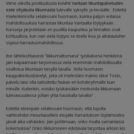
Viime viikolla postiluukusta kolahti
Vantaan liikuntapalveluiden
esite ohjatusta liikunnasta
tulevalle syksylle ja keväälle. Esitettä
mielenkiinnolla selatessani huomasin, kuinka paljon erilaisia
mahdollisuuksia harrastaa liikuntaa Vantaalta löytyykään.
Kursseja järjestetään eri puolilla kaupunkia ja hinnatkin ovat
kohtuullisia, kun vain vielä löytyisi se itselle kiva ja aikatauluihin
sopiva harrastusmahdollisuus.
Itse lähtökohtaisesti ”liikkumattomana” työikäisenä henkilönä
jäin kaipaamaan tarjonnassa vielä enemmän mahdollisuutta
osallistua liikuntaan kevyllä tavalla. Ilolla huomasin
kauppakeskuskävelyt, joka oli mielestäni mainio idea! Tosin,
palvelu taisi olla tarkoitettu hiukan eri kohderyhmälle kuin
minulle. Kuitenkin, voisiko työikäisiäkin motivoida liikkumaan
tulevaisuudessa jollain yhtä hauskalla tavalla?
Esitettä eteenpäin selatessani huomasin, että lopulta
vaihtoehdot minunlaiselleni etsijälle harrastuksen löytämiseksi
jäivät aika vähäisiksi. Jäin pohtimaan, onko muilla samanlaisia
kokemuksia? Onko liikkumiseen edistävää tarjontaa arkisin klo