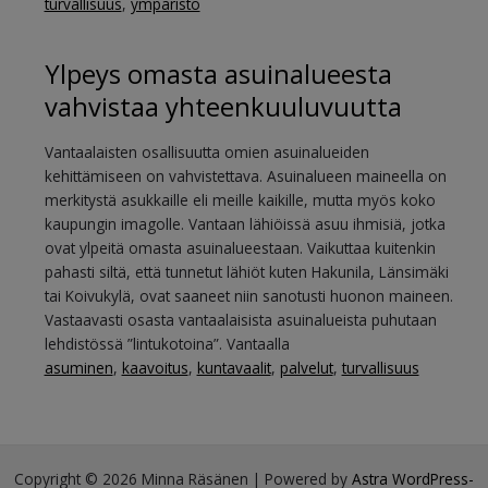
turvallisuus
,
ympäristö
Ylpeys omasta asuinalueesta
vahvistaa yhteenkuuluvuutta
Vantaalaisten osallisuutta omien asuinalueiden
kehittämiseen on vahvistettava. Asuinalueen maineella on
merkitystä asukkaille eli meille kaikille, mutta myös koko
kaupungin imagolle. Vantaan lähiöissä asuu ihmisiä, jotka
ovat ylpeitä omasta asuinalueestaan. Vaikuttaa kuitenkin
pahasti siltä, että tunnetut lähiöt kuten Hakunila, Länsimäki
tai Koivukylä, ovat saaneet niin sanotusti huonon maineen.
Vastaavasti osasta vantaalaisista asuinalueista puhutaan
lehdistössä ”lintukotoina”. Vantaalla
asuminen
,
kaavoitus
,
kuntavaalit
,
palvelut
,
turvallisuus
Copyright © 2026 Minna Räsänen | Powered by
Astra WordPress-