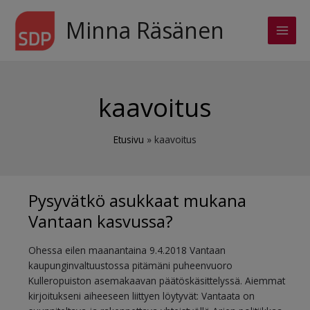
Siirry
sisältöön
Minna Räsänen
Main
Men
kaavoitus
Etusivu
kaavoitus
Pysyvätkö asukkaat mukana
Vantaan kasvussa?
Ohessa eilen maanantaina 9.4.2018 Vantaan
kaupunginvaltuustossa pitämäni puheenvuoro
Kulleropuiston asemakaavan päätöskäsittelyssä. Aiemmat
kirjoitukseni aiheeseen liittyen löytyvät: Vantaata on