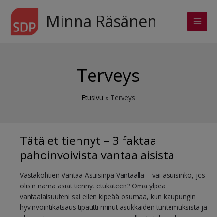
Siirry
sisältöön
Minna Räsänen
Main
Men
Terveys
Etusivu
Terveys
Tätä et tiennyt – 3 faktaa
pahoinvoivista vantaalaisista
Vastakohtien Vantaa Asuisinpa Vantaalla – vai asuisinko, jos
olisin nämä asiat tiennyt etukäteen? Oma ylpeä
vantaalaisuuteni sai eilen kipeää osumaa, kun kaupungin
hyvinvointikatsaus tipautti minut asukkaiden tuntemuksista ja