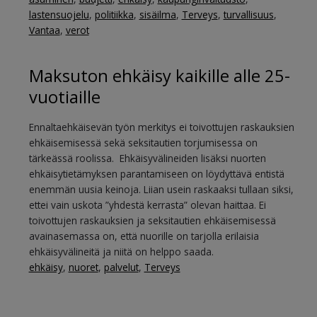
lastensuojelu
,
politiikka
,
sisäilma
,
Terveys
,
turvallisuus
,
Vantaa
,
verot
Maksuton ehkäisy kaikille alle 25-
vuotiaille
Ennaltaehkäisevän työn merkitys ei toivottujen raskauksien
ehkäisemisessä sekä seksitautien torjumisessa on
tärkeässä roolissa. Ehkäisyvälineiden lisäksi nuorten
ehkäisytietämyksen parantamiseen on löydyttävä entistä
enemmän uusia keinoja. Liian usein raskaaksi tullaan siksi,
ettei vain uskota ”yhdestä kerrasta” olevan haittaa. Ei
toivottujen raskauksien ja seksitautien ehkäisemisessä
avainasemassa on, että nuorille on tarjolla erilaisia
ehkäisyvälineitä ja niitä on helppo saada.
ehkäisy
,
nuoret
,
palvelut
,
Terveys